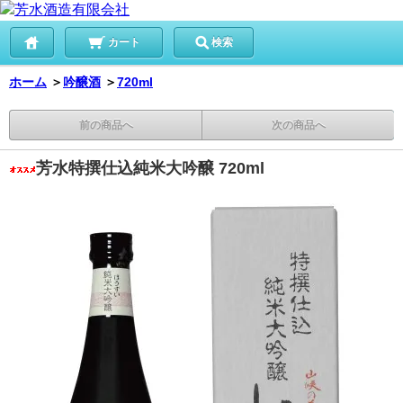
カート
検索
ホーム
＞
吟醸酒
＞
720ml
前の商品へ
次の商品へ
芳水特撰仕込純米大吟醸 720ml