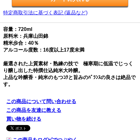
特定商取引法に基づく表記 (返品など)
容量：720ml
原料米：兵庫山田錦
精米歩合：40％
アルコール度数：16度以上17度未満
厳選された上質素材・熟練の技で 極寒期に低温でじっく
り醸し出した特撰仕込純米大吟醸。
上品な吟醸香・純米のもつｺｸと旨みのﾊﾞﾗﾝｽの良さは絶品で
す。
この商品について問い合わせる
この商品を友達に教える
買い物を続ける
この商品をログピでつぶやく