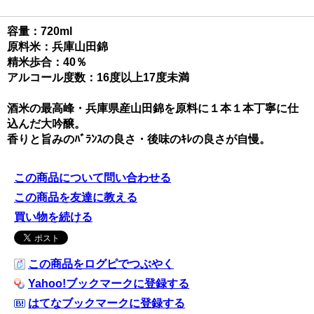
容量：720ml
原料米：兵庫山田錦
精米歩合：40％
アルコール度数：16度以上17度未満
酒米の最高峰・兵庫県産山田錦を原料に１本１本丁寧に仕
込んだ大吟醸。
香りと旨みのﾊﾞﾗﾝｽの良さ・後味のｷﾚの良さが自慢。
この商品について問い合わせる
この商品を友達に教える
買い物を続ける
この商品をログピでつぶやく
Yahoo!ブックマークに登録する
はてなブックマークに登録する