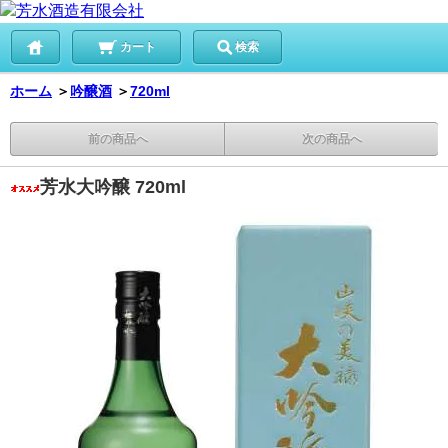
カート
検索
ホーム
＞
吟醸酒
＞
720ml
前の商品へ
次の商品へ
芳水大吟醸 720ml